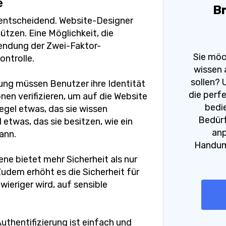
e
Br
 entscheidend. Website-Designer
tzen. Eine Möglichkeit, die
wendung der Zwei-Faktor-
Sie möc
ontrolle.
wissen 
sollen? 
rung müssen Benutzer ihre Identität
die perfe
en verifizieren, um auf die Website
bedie
egel etwas, das sie wissen
Bedürf
twas, das sie besitzen, wie ein
anp
ann.
Handumd
ne bietet mehr Sicherheit als nur
dem erhöht es die Sicherheit für
wieriger wird, auf sensible
thentifizierung ist einfach und