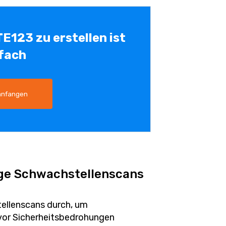
TE123 zu erstellen ist
fach
anfangen
ige Schwachstellenscans
ellenscans durch, um
 vor Sicherheitsbedrohungen