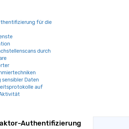
hentifizierung für die
ienste
ation
achstellenscans durch
are
rter
ammiertechniken
g sensibler Daten
heitsprotokolle auf
Aktivität
aktor-Authentifizierung