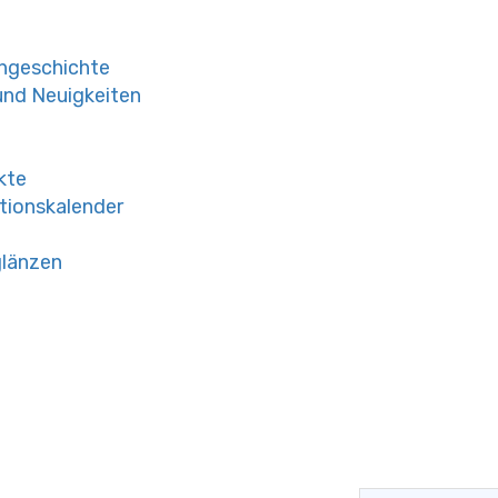
engeschichte
und Neuigkeiten
kte
tionskalender
glänzen