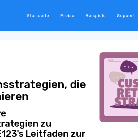
Startseite
Preise
Beispiele
Support
sstrategien, die
nieren
re
rategien zu
E123's Leitfaden zur