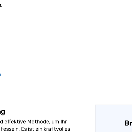
.
n
ng
und effektive Methode, um Ihr
Br
esseln. Es ist ein kraftvolles