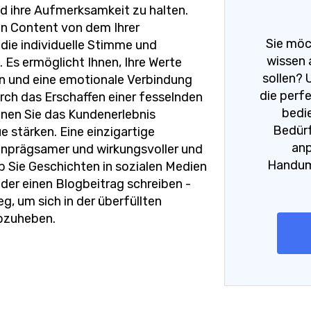
d ihre Aufmerksamkeit zu halten.
hren Content von dem Ihrer
Sie möc
die individuelle Stimme und
wissen 
 Es ermöglicht Ihnen, Ihre Werte
sollen? 
en und eine emotionale Verbindung
die perfe
ch das Erschaffen einer fesselnden
bedie
nen Sie das Kundenerlebnis
Bedürf
e stärken. Eine einzigartige
anp
inprägsamer und wirkungsvoller und
Handumd
Ob Sie Geschichten in sozialen Medien
oder einen Blogbeitrag schreiben -
eg, um sich in der überfüllten
bzuheben.