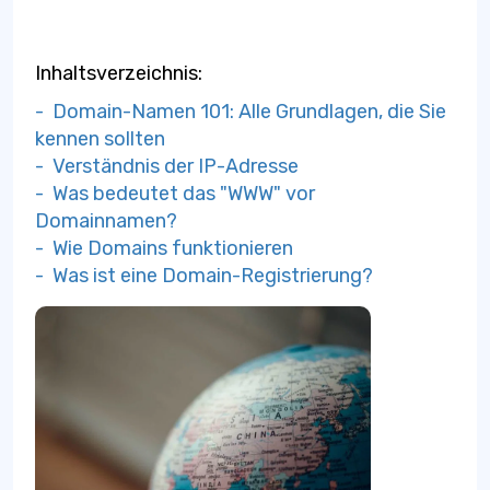
Inhaltsverzeichnis:
- Domain-Namen 101: Alle Grundlagen, die Sie
kennen sollten
- Verständnis der IP-Adresse
- Was bedeutet das "WWW" vor
Domainnamen?
- Wie Domains funktionieren
- Was ist eine Domain-Registrierung?