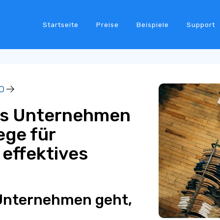
Startseite
Preise
Beispiele
Support
O
nes Unternehmen
ege für
 effektives
Unternehmen geht,