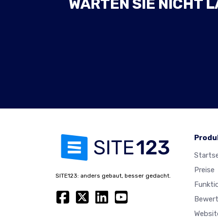
WARTEN SIE NICHT L
Produ
Startse
Preise
SITE123: anders gebaut, besser gedacht.
Funkti
Bewer
Websit