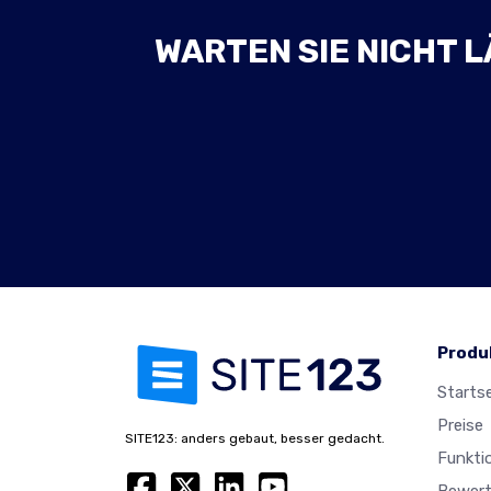
WARTEN SIE NICHT L
Produ
Startse
Preise
SITE123: anders gebaut, besser gedacht.
Funkti