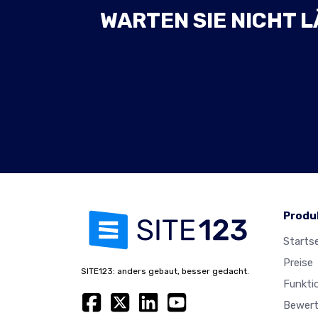
WARTEN SIE NICHT L
Produ
Startse
Preise
SITE123: anders gebaut, besser gedacht.
Funkti
Bewer