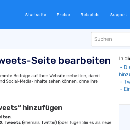
Startseite
Preise
Beispiele
Support
Tweets-Seite bearbeiten
In d
- Di
hinz
immte Beiträge auf Ihrer Website einbetten, damit
d Social-Media-Inhalte sehen können, ohne Ihre
- Tw
- Ei
Tweets“ hinzufügen
eiten
.
X Tweets
(ehemals Twitter) (oder fügen Sie es als neue