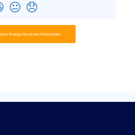

😐
😞
inen Dialog mit einem Mitarbeiter