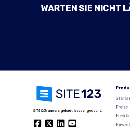
WARTEN SIE NICHT L
Produ
Startse
Preise
SITE123: anders gebaut, besser gedacht.
Funkti
Bewer