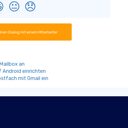

😐
😞
inen Dialog mit einem Mitarbeiter
-Mailbox an
 Android einrichten
ostfach mit Gmail ein