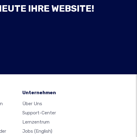
HEUTE IHRE WEBSITE!
Unternehmen
en
Über Uns
Support-Center
Lernzentrum
der
Jobs
(English)