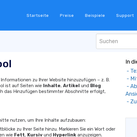
Startseite
Preise
Beispiele
Support
ool
In d
- Te
- Mi
 Informationen zu Ihrer Website hinzuzufügen – z. B.
ool ist auf Seiten wie
Inhalte
,
Artikel
und
Blog
- Ab
rch das Hinzufügen bestimmter Abschnitte erfolgt,
Ansi
- Zu
itte nutzen, um Ihre Inhalte aufzubauen:
blöcke zu Ihrer Seite hinzu. Markieren Sie ein Wort oder
nen wie
Fett
,
Kursiv
und
Hyperlink
anzuzeigen.