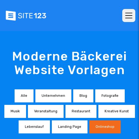
Moderne Bäckerei
Website Vorlagen
Alle
Unternehmen
Blog
Fotografie
Musik
Veranstaltung
Restaurant
Kreative Kunst
Lebenslauf
Landing Page
Onlineshop