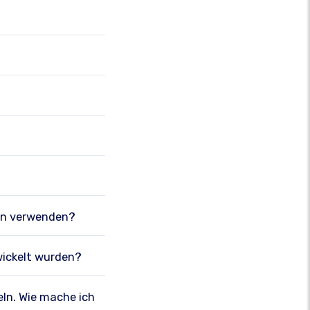
gen verwenden?
wickelt wurden?
eln. Wie mache ich