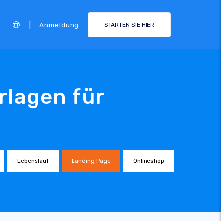
|
Anmeldung
STARTEN SIE HIER
rlagen für
Lebenslauf
Landing Page
Onlineshop