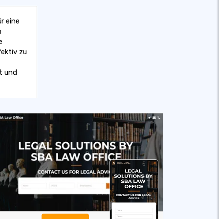
r eine
n
e
ektiv zu
t und