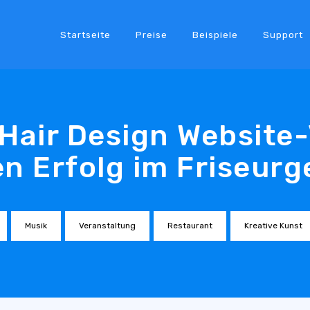
Startseite
Preise
Beispiele
Support
e Hair Design Website
en Erfolg im Friseur
Musik
Veranstaltung
Restaurant
Kreative Kunst