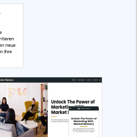
-
e
ntieren
nen neue
m Ihre