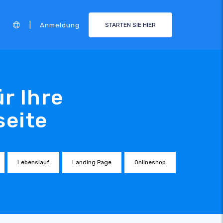
|
Anmeldung
STARTEN SIE HIER
r Ihre
seite
Lebenslauf
Landing Page
Onlineshop