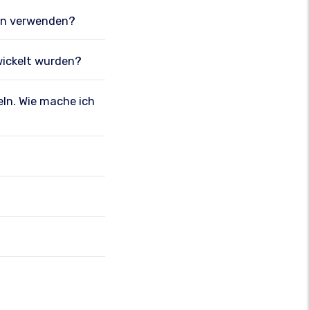
gen verwenden?
wickelt wurden?
eln. Wie mache ich