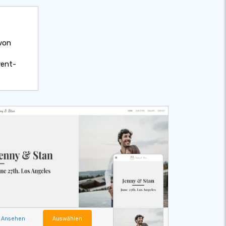
 von
vent-
Ansehen
Auswählen