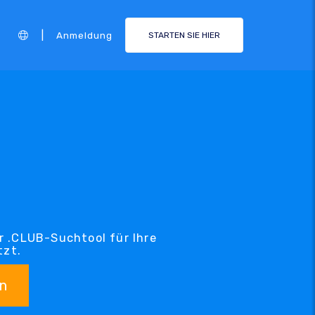
|
Anmeldung
STARTEN SIE HIER
r .CLUB-Suchtool für Ihre
tzt.
n