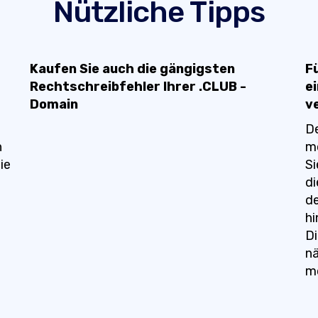
Nützliche Tipps
Kaufen Sie auch die gängigsten
F
Rechtschreibfehler Ihrer .CLUB -
e
Domain
v
D
n
mö
ie
Si
di
d
hi
Di
nä
m