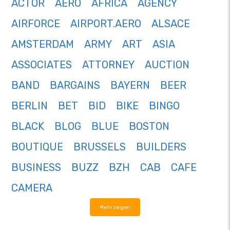
ACTOR
AERO
AFRICA
AGENCY
AIRFORCE
AIRPORT.AERO
ALSACE
AMSTERDAM
ARMY
ART
ASIA
ASSOCIATES
ATTORNEY
AUCTION
BAND
BARGAINS
BAYERN
BEER
BERLIN
BET
BID
BIKE
BINGO
BLACK
BLOG
BLUE
BOSTON
BOUTIQUE
BRUSSELS
BUILDERS
BUSINESS
BUZZ
BZH
CAB
CAFE
CAMERA
Mehr zeigen