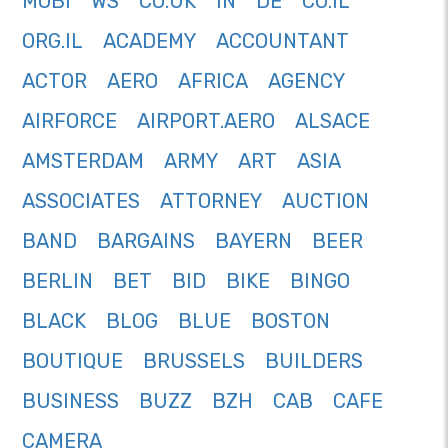
MOBI
WS
CO.UK
IN
DE
CO.IL
ORG.IL
ACADEMY
ACCOUNTANT
ACTOR
AERO
AFRICA
AGENCY
AIRFORCE
AIRPORT.AERO
ALSACE
AMSTERDAM
ARMY
ART
ASIA
ASSOCIATES
ATTORNEY
AUCTION
BAND
BARGAINS
BAYERN
BEER
BERLIN
BET
BID
BIKE
BINGO
BLACK
BLOG
BLUE
BOSTON
BOUTIQUE
BRUSSELS
BUILDERS
BUSINESS
BUZZ
BZH
CAB
CAFE
CAMERA