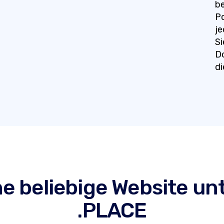
be
Po
je
Si
Do
di
ine beliebige Website un
.PLACE