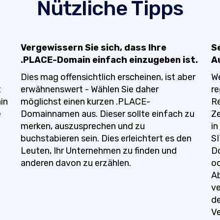
Nützliche Tipps
Vergewissern Sie sich, dass Ihre
S
.PLACE-Domain einfach einzugeben ist.
A
Dies mag offensichtlich erscheinen, ist aber
W
t
erwähnenswert - Wählen Sie daher
re
in
möglichst einen kurzen .PLACE-
Re
e
Domainnamen aus. Dieser sollte einfach zu
Ze
merken, auszusprechen und zu
in
buchstabieren sein. Dies erleichtert es den
SI
Leuten, Ihr Unternehmen zu finden und
Do
anderen davon zu erzählen.
od
A
ve
de
Ve