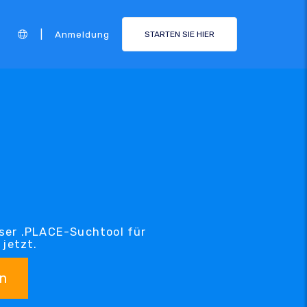
|
Anmeldung
STARTEN SIE HIER
nser .PLACE-Suchtool für
jetzt.
n