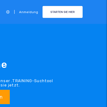
|
Anmeldung
STARTEN SIE HIER
me
 unser .TRAINING-Suchtool
sie jetzt.
n