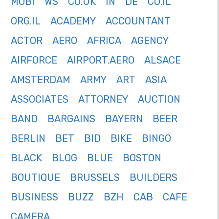
MOBI
WS
CO.UK
IN
DE
CO.IL
ORG.IL
ACADEMY
ACCOUNTANT
ACTOR
AERO
AFRICA
AGENCY
AIRFORCE
AIRPORT.AERO
ALSACE
AMSTERDAM
ARMY
ART
ASIA
ASSOCIATES
ATTORNEY
AUCTION
BAND
BARGAINS
BAYERN
BEER
BERLIN
BET
BID
BIKE
BINGO
BLACK
BLOG
BLUE
BOSTON
BOUTIQUE
BRUSSELS
BUILDERS
BUSINESS
BUZZ
BZH
CAB
CAFE
CAMERA