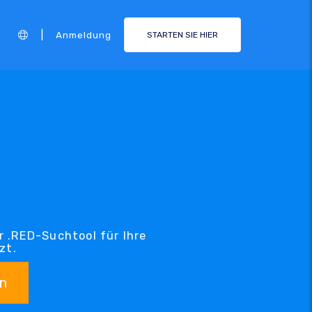
|
Anmeldung
STARTEN SIE HIER
r .RED-Suchtool für Ihre
zt.
n